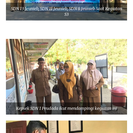
SDN 13 Jeunieb, SDN 11 Jeunieb, SDN 8 Jeunieb Saat Kegiatan
S3
Kepsek SDN 1 Peudada ikut mendampingi kegiatan ini