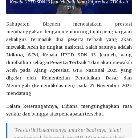
Kepala UPTD SDN 13 Jeunieb Raih Juara 1 Apresiasi GTK Aceh
2025
Kabupaten Bireuen mencatatkan prestasi
membanggakan dengan memborong tujuh penghargaan
sekaligus, termasuk dua peserta terbaik yang akan
mewakili Aceh ke tingkat nasional. Salah satunya adalah
Lidiana, S.Pd
, Kepala UPTD SDN 13 Jeunieb, yang
dinobatkan sebagai
Peserta Terbaik 1
dan akan mewakili
Aceh pada Ajang Apresiasi GTK Nasional 2025 yang
digelar oleh Kementerian Pendidikan Dasar dan
Menengah (Kemendikdasmen) pada 25 November 2025
mendatang.
Dalam keterangannya, Lidiana mengungkapkan rasa
syukur dan bangga atas pencapaian tersebut.
“Prestasi ini bukan hanya untuk pribadi saya, tetapi
untuk seluruh keluarga besar SDN 13 Jeunieb. Ini hasil